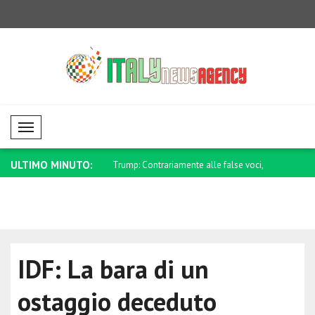
Mobil Menü
ULTIMO MINUTO:
annunciato nuovi
Trump: Contrariamente alle false voci,
Saar: Israe
ti..
l..
IDF: La bara di un
ostaggio deceduto