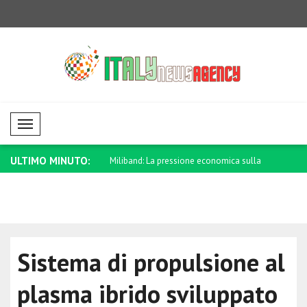
Mobil Menü
ULTIMO MINUTO:
ro che tutti possano tornare
Miliband: La pressione economica sulla
Zelensky: L
R..
Sistema di propulsione al
plasma ibrido sviluppato