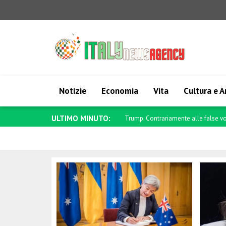
Notizie
Economia
Vita
Cultura e A
ULTIMO MINUTO:
Saar: Israele continuerà a difendere i