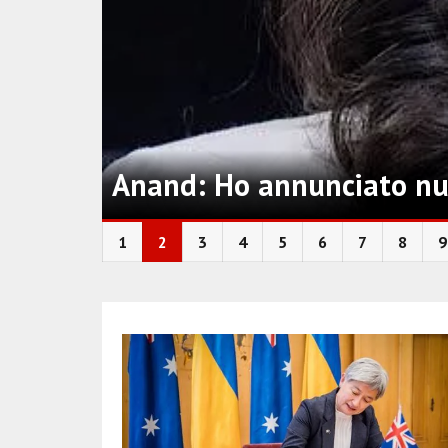
Anand: Ho annunciato nuov
1
2
3
4
5
6
7
8
9