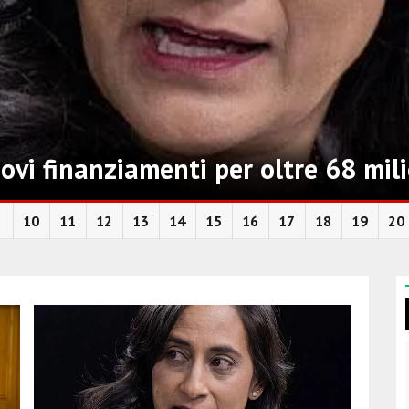
i finanziamenti per oltre 68 mili
10
11
12
13
14
15
16
17
18
19
20