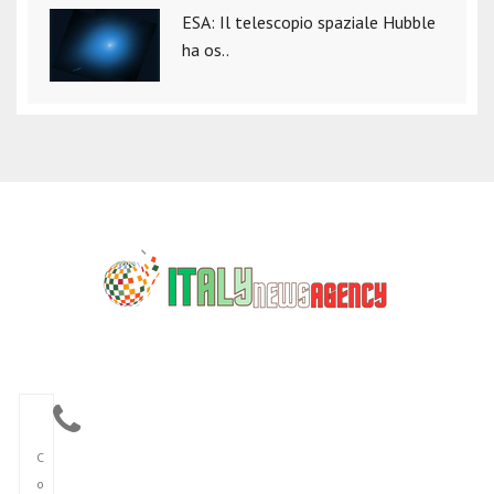
ESA: Il telescopio spaziale Hubble
ha os..
C
o