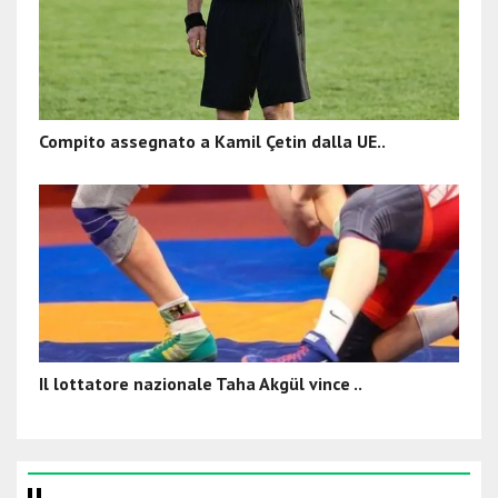
Compito assegnato a Kamil Çetin dalla UE..
Il lottatore nazionale Taha Akgül vince ..