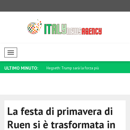
Mobil Menü
ULTIMO MINUTO:
agosto rinnoveremo il
Hegseth: Trump sarà la forza più
La Croazia 
importa..
sostegno..
La festa di primavera di
Ruen si è trasformata in