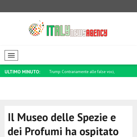
Mobil Menü
ULTIMO MINUTO:
rariamente alle false voci,
Saar: Israele continuerà a difendere i p..
Tajani: Chi
..
Il Museo delle Spezie e
dei Profumi ha ospitato