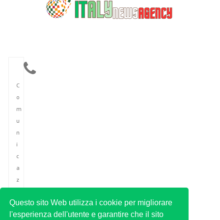
C
o
m
u
n
i
c
a
z
i
Questo sito Web utilizza i cookie per migliorare
o
l'esperienza dell'utente e garantire che il sito
n