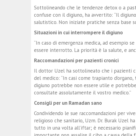
Sottolineando che le tendenze detox o a past
confuse con il digiuno, ha avvertito: “Il digiun
salutistico. Non iniziate pratiche senza base s
Situazioni in cui interrompere il digiuno
“In caso di emergenza medica, ad esempio se 
essere interrotto. La priorità è la salute, e an
Raccomandazioni per pazienti cronici
Il dottor Uzel ha sottolineato che i pazienti
del medico: “In casi come trapianto d’organo, te
digiuno potrebbe non essere utile e potrebbe 
consultate assolutamente il vostro medico.”
Consigli per un Ramadan sano
Condividendo le sue raccomandazioni per vive
religioso che sanitario, Uzm. Dr. Burak Uzel 
tutto in una volta all’iftar; è necessario pianif
importante non assalire il cibo a causa della 