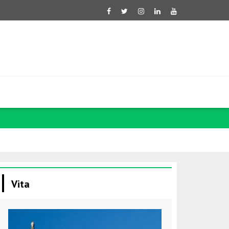
Miliband: La
Vita