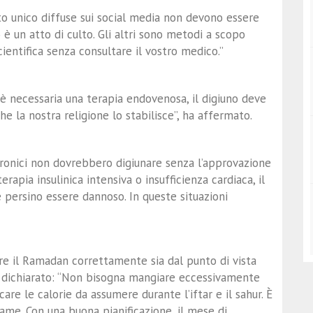
o unico diffuse sui social media non devono essere
o è un atto di culto. Gli altri sono metodi a scopo
cientifica senza consultare il vostro medico.”
è necessaria una terapia endovenosa, il digiuno deve
che la nostra religione lo stabilisce”, ha affermato.
 cronici non dovrebbero digiunare senza l’approvazione
rapia insulinica intensiva o insufficienza cardiaca, il
persino essere dannoso. In queste situazioni
re il Ramadan correttamente sia dal punto di vista
ha dichiarato: “Non bisogna mangiare eccessivamente
icare le calorie da assumere durante l’iftar e il sahur. È
fame. Con una buona pianificazione, il mese di