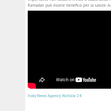
Ramadan può essere benefico per la salute. Au
Italy News Agency
Notizia 24