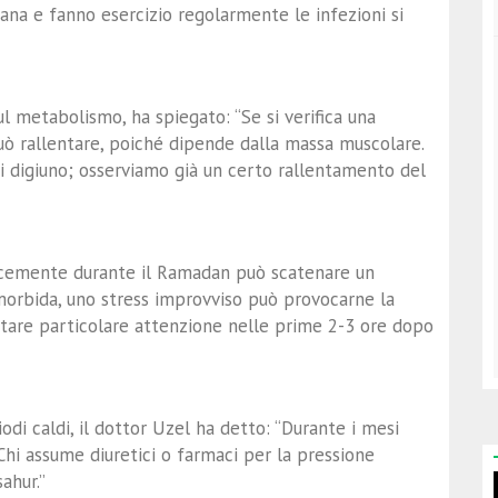
na e fanno esercizio regolarmente le infezioni si
ul metabolismo, ha spiegato: “Se si verifica una
uò rallentare, poiché dipende dalla massa muscolare.
di digiuno; osserviamo già un certo rallentamento del
locemente durante il Ramadan può scatenare un
morbida, uno stress improvviso può provocarne la
estare particolare attenzione nelle prime 2-3 ore dopo
iodi caldi, il dottor Uzel ha detto: “Durante i mesi
Chi assume diuretici o farmaci per la pressione
ahur.”