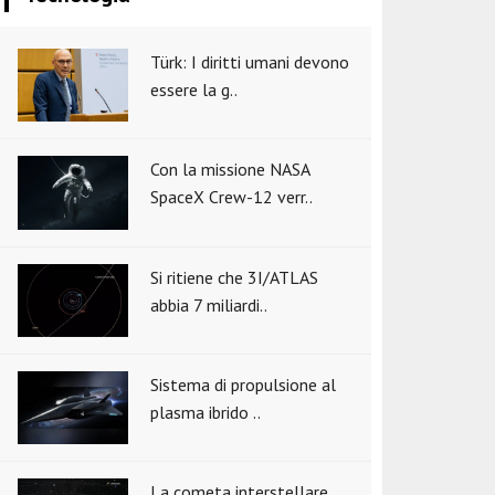
Türk: I diritti umani devono
essere la g..
Con la missione NASA
SpaceX Crew-12 verr..
Si ritiene che 3I/ATLAS
abbia 7 miliardi..
Sistema di propulsione al
plasma ibrido ..
La cometa interstellare