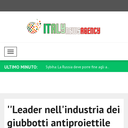
Mobil Menü
ULTIMO MINUTO:
ara Pellacani ha conquistato
Sybiha: La Russia deve porre fine agli a..
Ghalibaf: 
t..
''Leader nell'industria dei
giubbotti antiproiettile