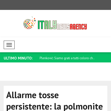
Mobil Menü
ULTIMO MINUTO:
iamo grati a tutti coloro ch..
Anand: Continueremo a stare al fianco
Saar: L'Ecu
de..
Allarme tosse
persistente: la polmonite