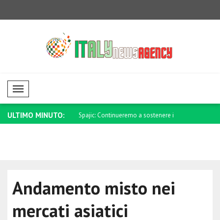
Mobil Menü
ULTIMO MINUTO:
tinueremo a sostenere i
Movimenti limitati sui mercati valutari
Trump: Sono
Andamento misto nei
mercati asiatici