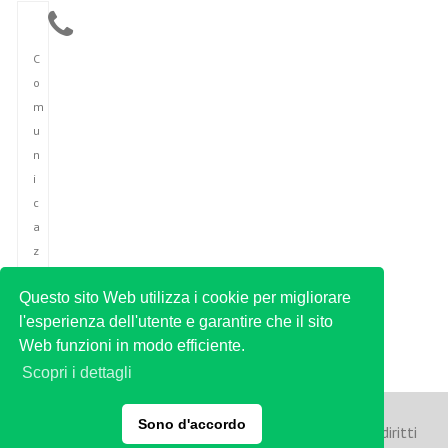
C
o
m
u
n
i
c
a
z
i
Questo sito Web utilizza i cookie per migliorare
o
l'esperienza dell'utente e garantire che il sito
n
Web funzioni in modo efficiente.
e
Scopri i dettagli
Sono d'accordo
Copyright © 2023 Agenzia di stampa italiana. Tutti i diritti