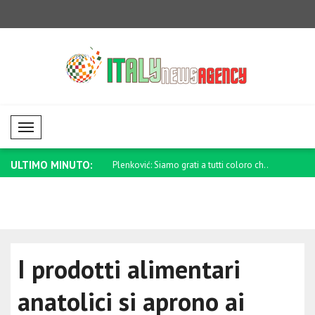
Mobil Menü
ULTIMO MINUTO:
essario rafforzare la difesa..
Plenković: Siamo grati a tutti coloro ch..
Anand: Con
de..
I prodotti alimentari
anatolici si aprono ai