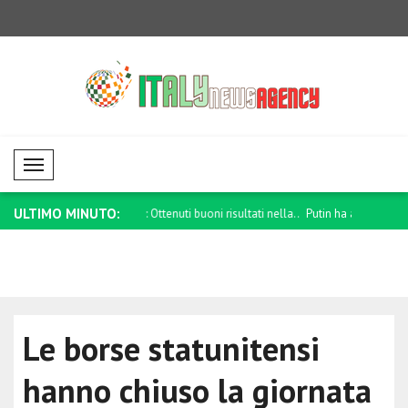
Mobil Menü
ULTIMO MINUTO:
tenuti buoni risultati nella..
Putin ha avuto un colloquio telefonico
Von der Ley
c..
Le borse statunitensi
hanno chiuso la giornata