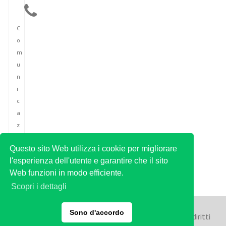
C
o
m
u
n
i
c
a
z
i
Questo sito Web utilizza i cookie per migliorare
o
l'esperienza dell'utente e garantire che il sito
n
Web funzioni in modo efficiente.
e
Scopri i dettagli
Sono d'accordo
Copyright © 2023 Agenzia di stampa italiana. Tutti i diritti