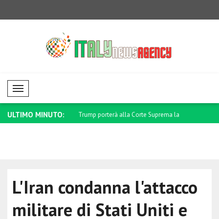
Mobil Menü
ULTIMO MINUTO:
rà alla Corte Suprema la
Albares: Rafforzeremo ulteriormente i
Sybiha: S
no..
addolorati 
L'Iran condanna l'attacco
militare di Stati Uniti e