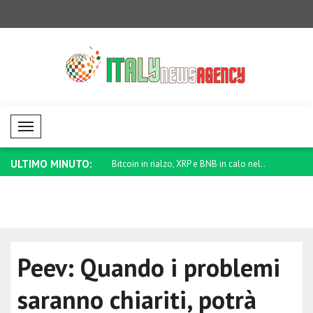
Mobil Menü
ULTIMO MINUTO:
ialzo, XRP e BNB in calo nel..
Spajic: Continueremo a sostenere i
Movimenti l
festi..
Peev: Quando i problemi
saranno chiariti, potrà