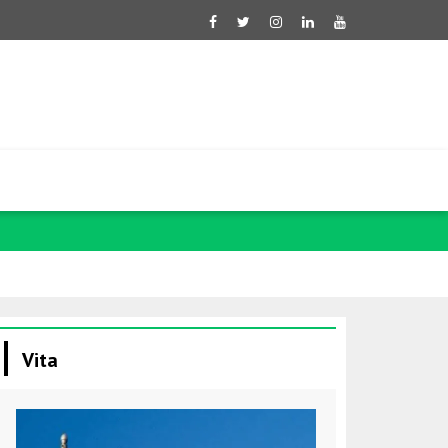
Ghalibaf: No
Vita