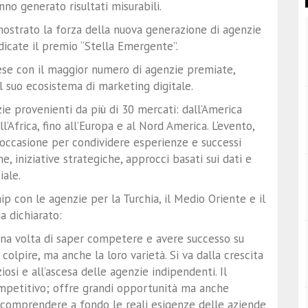
no generato risultati misurabili.
ostrato la forza della nuova generazione di agenzie
udicate il premio “Stella Emergente”.
Paese con il maggior numero di agenzie premiate,
l suo ecosistema di marketing digitale.
zie provenienti da più di 30 mercati: dall’America
l’Africa, fino all’Europa e al Nord America. L’evento,
’occasione per condividere esperienze e successi
e, iniziative strategiche, approcci basati sui dati e
iale.
ip con le agenzie per la Turchia, il Medio Oriente e il
a dichiarato:
na volta di saper competere e avere successo su
colpire, ma anche la loro varietà. Si va dalla crescita
osi e all’ascesa delle agenzie indipendenti. Il
petitivo; offre grandi opportunità ma anche
, comprendere a fondo le reali esigenze delle aziende