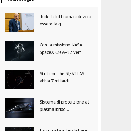
Türk: I diritti umani devono
essere la g..
Con la missione NASA
SpaceX Crew-12 verr..
Si ritiene che 3I/ATLAS
abbia 7 miliardi..
Sistema di propulsione al
plasma ibrido ..
La cometa interstellare