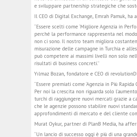
e sviluppare partnership strategiche che sost
Il CEO di Digital Exchange, Emrah Pamuk, ha a
“Essere scelti come ‘Migliore Agenzia in Perfo
perché la performance rappresenta nel modo pi
non ci sono. Il nostro team migliora costantem
misurazione delle campagne in Turchia e all’e
può competere ai massimi livelli non solo nel
risultati di business concreti.”
Yılmaz Bozan, fondatore e CEO di revolutionDM
“Essere premiati come ‘Agenzia in Più Rapida 
Per noi la crescita non riguarda solo l’aument
turchi di raggiungere nuovi mercati grazie a 
che le agenzie possono stabilire nuovi stan
approfondimenti di mercato e del cliente con 
Murat Oykur, partner di PlanB Media, ha affe
“Un lancio di successo oggi è più di una grande