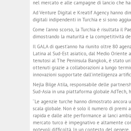
nel mercato e alle campagne di lancio che han
Ad Venture Digital e Kreatif Agency hanno dim
digitali indipendenti in Turchia e si sono aggi
Come l’anno scorso, la Turchia è risultata il 
dimostrando la maturità e la competitività de
Il GALA di quest’anno ha riunito oltre 80 agen
Latina al Sud-Est asiatico, dal Medio Oriente al
tenutosi al The Peninsula Bangkok, è stato un
ottenuti grazie a collaborazioni a lungo termin
innovazioni supportate dall’intelligenza artific
Nejla Bilge Atila, responsabile delle partnersh
Sud-Asia in una piattaforma globale AdTech, h
“Le agenzie turche hanno dimostrato ancora u
scala globale. Non è solo il numero di premi a 
rapida e dalle alte performance ai lanci ambizi
mercato turco è impegnativo e altamente com
notevoli difficoltà. In un contesto del genere