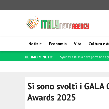
Notizie
Economia
Vita
Cultura e A
ULTIMO MINUTO:
Sybiha: La Russia deve porre fine agli
Si sono svolti i GALA
Awards 2025