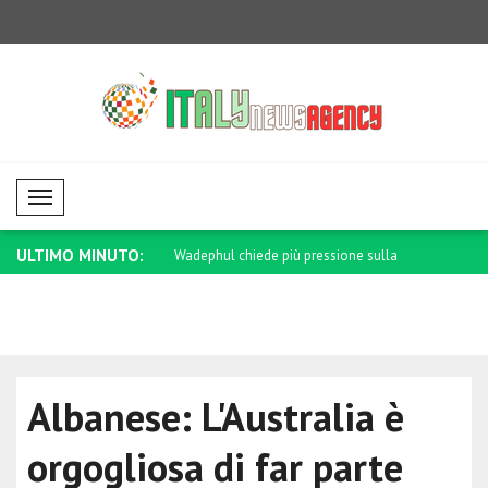
Mobil Menü
ULTIMO MINUTO:
dipenderemo da altri Paesi
Wadephul chiede più pressione sulla
Trump sul R
Russ..
Albanese: L'Australia è
orgogliosa di far parte