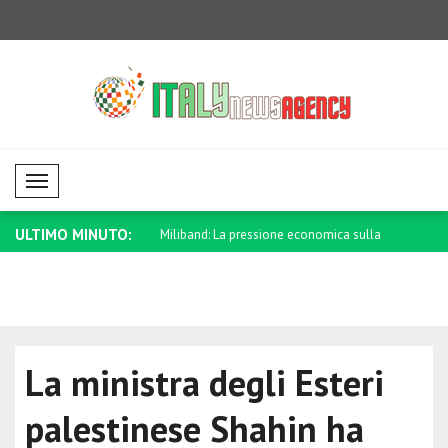
Mobil Menü
ULTIMO MINUTO:
ro che tutti possano tornare
Miliband: La pressione economica sulla
Zelensky: L
R..
La ministra degli Esteri
palestinese Shahin ha