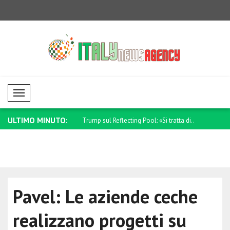
Mobil Menü
ULTIMO MINUTO:
flecting Pool: «Si tratta di..
Von der Leyen: Accogliamo con favore
Trump port
l'a..
deci..
Pavel: Le aziende ceche
realizzano progetti su