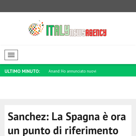
Mobil Menü
ULTIMO MINUTO:
annunciato nuovi
Trump: Contrariamente alle false voci,
Saar: Israe
ti..
l..
Sanchez: La Spagna è ora
un punto di riferimento